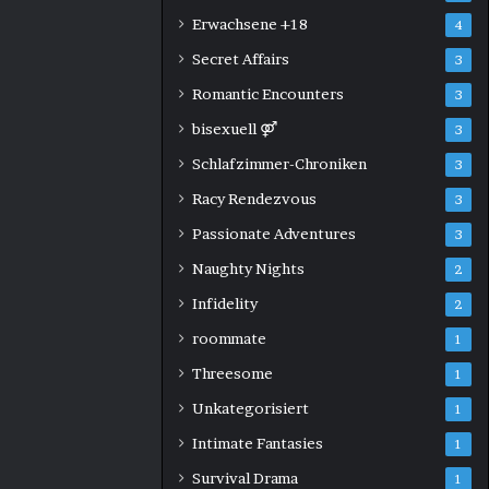
Erwachsene +18
4
Secret Affairs
3
Romantic Encounters
3
bisexuell ⚤
3
Schlafzimmer-Chroniken
3
Racy Rendezvous
3
Passionate Adventures
3
Naughty Nights
2
Infidelity
2
roommate
1
Threesome
1
Unkategorisiert
1
Intimate Fantasies
1
Survival Drama
1