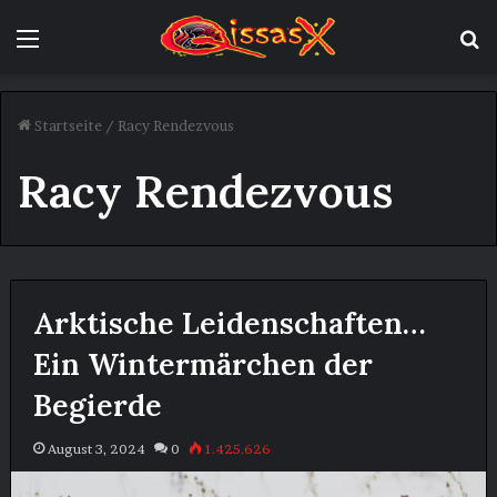
Menü
S
Startseite
/
Racy Rendezvous
Racy Rendezvous
Arktische Leidenschaften…
Ein Wintermärchen der
Begierde
August 3, 2024
0
1.425.626