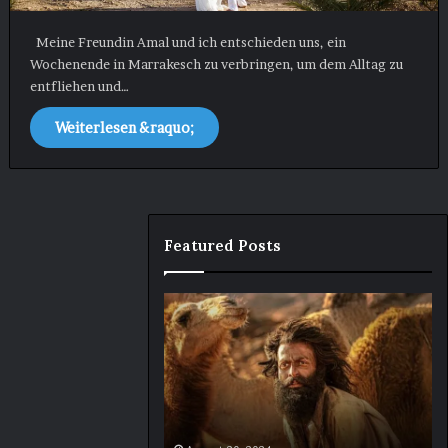
Meine Freundin Amal und ich entschieden uns, ein
Wochenende in Marrakesch zu verbringen, um dem Alltag zu
entfliehen und…
Weiterlesen &raquo;
Featured Posts
The
In
Goat
Ve
Life:
…
The
Di
Tale
Ge
of
ei
Arjun
un
5