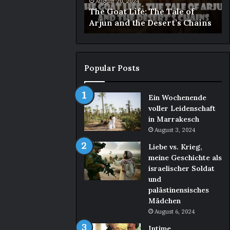
alsex mit meiner
and
Tr
August 20, 2024
in, weil sie kein
The Goat Life: The Tale of
the
tte
Arjun and the Desert’s Chains
Desert’s
Chains
Popular Posts
Ein Wochenende
voller Leidenschaft
in Marrakesch
August 3, 2024
Liebe vs. Krieg,
meine Geschichte als
israelischer Soldat
und
palästinensisches
Mädchen
August 6, 2024
Intime