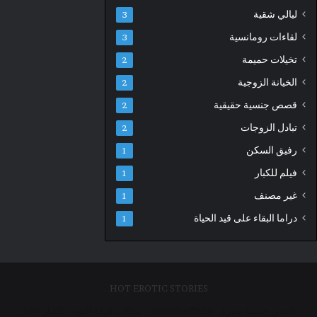
ليالي شقية
3
لقاءات رومانسية
3
تخيلات حميمة
2
الخيانة الزوجية
2
قصص جنسية حقيقية
2
تبادل الزوجات
2
رفيق السكن
1
فيلم للكبار
1
غير مصنف
1
دراما البقاء على قيد الحياة
1
HOT EROTIC STORIES
قصص جنسية مثيرة
Secret Affairs
سجلات غرفة النوم
الكبار +18