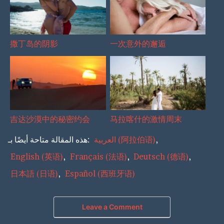
撒丁岛的阴影
一次意外的邂逅
吉达沙漠中的秘密约会
马拉喀什的激情周末
هذه المقالة متاحة أيضًا بـ:
العربية
(
阿拉伯语
)
English
(
英语
)
Français
(
法语
)
Deutsch
(
德语
)
日本語
(
日语
)
Español
(
西班牙语
)
Leave a Comment