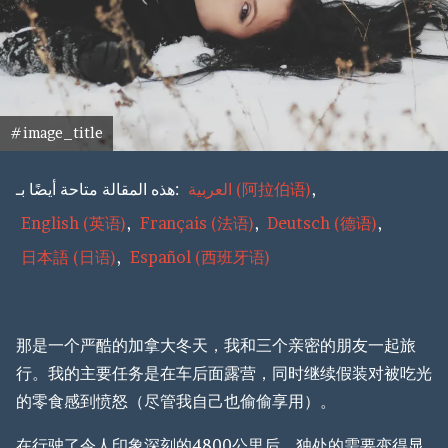
#image_title
هذه المقالة متاحة أيضًا بـ:
العربية
(
阿拉伯语
)
English
(
英语
)
Français
(
法语
)
Deutsch
(
德语
)
日本語
(
日语
)
Español
(
西班牙语
)
那是一个严酷的加拿大冬天，我和三个亲密的朋友一起旅
行。我的主要任务是在车后面露营，同时继续假装对被吃光
的零食感到愤怒（尽管我自己也偷偷享用）。
在行驶了令人印象深刻的4800公里后，独处的需要变得显