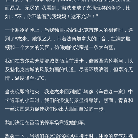
而易见。无尽的“我看到…”游戏变成了充满玩笑的争吵，比
如：“不，你不能看到我妈妈！这不允许！”
一个寒冷的晚上，当我独自探索魁北克市迷人的街道时，遇
到了*杰米。她很迷人，带着法裔加拿大的口音，红润的脸
颊和一个大大的笑容，仿佛她的父亲是一条大白鲨。
我们在费尔蒙芳堤娜城堡酒店前漫步，俯瞰圣劳伦斯河，以
及魁北克古城的风景如画的街道。尽管环境浪漫，但寒冷无
情，温度降至-5°C。
当夜晚即将结束，我送杰米回到她那辆像《辛普森一家》中
卡通车的小车时，我们的浪漫前景显得黯淡。然而，青春和
一丝法国魅力促使我们迈出大胆而自发的一步。
我们决定在昏暗的停车场靠近她的车。
想象一下，当我们在冰冷的寒风中接吻时，冰冷的空气对裸