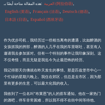
هذه المقالة متاحة أيضًا بـ:
العربية
(
阿拉伯语
)
English
(
英语
)
Français
(
法语
)
Deutsch
(
德语
)
日本語
(
日语
)
Español
(
西班牙语
)
作为优步司机，我经历过一些相当离奇的遭遇，比如醉酒的
女孩抓我的胯部，醉酒的人几乎在我的车里呕吐，甚至有人
邀请我去参加派对。但有一个特别的事件让我印象深刻。这
不仅奇怪，而且无疑是我迄今为止最恐怖的经历。
我记得那天仿佛就在昨天发生的事情。那是匹兹堡市中心一
个忙碌的星期六晚上。我住在郊区，但总是去市区，因为那
里有更多的生意，可以最大化我的收入。
我收到了一位名叫“布莱恩”的人的搭车通知。他在一家热门
的酒吧，停车非常困难，所以我不得不在街中间等待他。