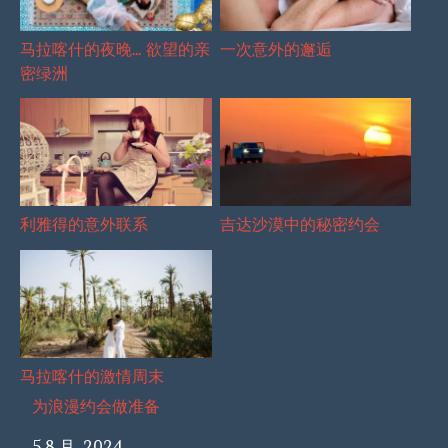
马拉喀什的夜晚… 欲望的亲
一次意外的邂逅
密绿洲
利雅得的意外联系
吉达沙漠中的秘密约会
马拉喀什的激情周末
为浪漫约会做准备
日期
5 8 月, 2024