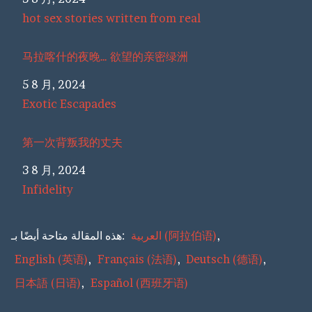
关于
hot sex stories written from real
马拉喀什的夜晚… 欲望的亲密绿洲
日期
5 8 月, 2024
关于
Exotic Escapades
第一次背叛我的丈夫
日期
3 8 月, 2024
关于
Infidelity
هذه المقالة متاحة أيضًا بـ:
العربية
(
阿拉伯语
)
English
(
英语
)
Français
(
法语
)
Deutsch
(
德语
)
日本語
(
日语
)
Español
(
西班牙语
)